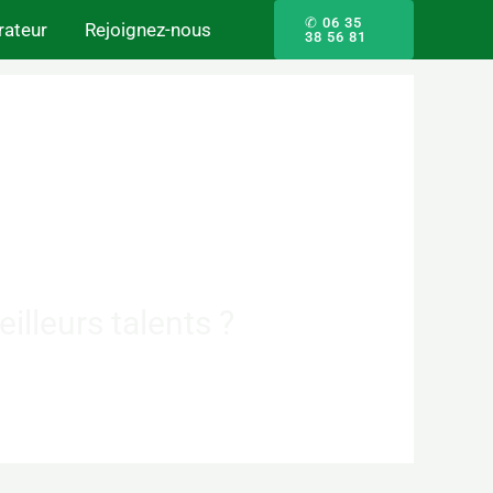
✆ 06 35
ateur
Rejoignez-nous
38 56 81
illeurs talents ?