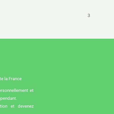
1
2
3
te la France
ersonnellement et
épendant.
ation et devenez