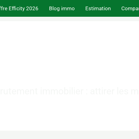
fre Efficity 2026
Blog immo
Estimation
Compar
rutement immobilier : attirer les me